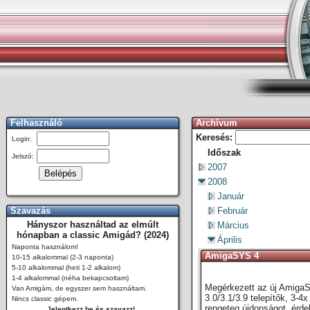
Felhasználó
Archívum
Keresés:
Login:
Időszak
Jelszó:
2007
2008
Január
Szavazás
Február
Hányszor használtad az elmúlt
Március
hónapban a classic Amigád? (2024)
Április
Naponta használom!
AmigaSYS 4
10-15 alkalommal (2-3 naponta)
5-10 alkalommal (heti 1-2 alkalom)
1-4 alkalommal (néha bekapcsoltam)
Megérkezett az új AmigaS
Van Amigám, de egyszer sem használtam.
3.0/3.1/3.9 telepítők, 3-4
Nincs classic gépem.
rengeteg újdonságot, érdek
Jelentkezz be és szavazz!