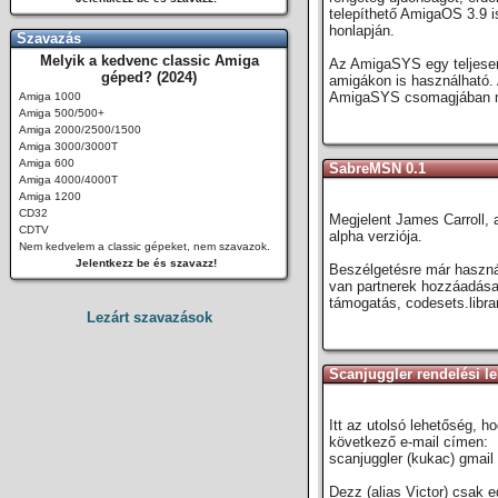
telepíthető AmigaOS 3.9 i
honlapján.
Szavazás
Melyik a kedvenc classic Amiga
Az AmigaSYS egy teljesen 
géped? (2024)
amigákon is használható. 
AmigaSYS csomagjában mi
Amiga 1000
Amiga 500/500+
Amiga 2000/2500/1500
Amiga 3000/3000T
Amiga 600
SabreMSN 0.1
Amiga 4000/4000T
Amiga 1200
CD32
Megjelent James Carroll, 
CDTV
alpha verziója.
Nem kedvelem a classic gépeket, nem szavazok.
Jelentkezz be és szavazz!
Beszélgetésre már használha
van partnerek hozzáadása,
támogatás, codesets.libra
Lezárt szavazások
Scanjuggler rendelési l
Itt az utolsó lehetőség, h
következő e-mail címen:
scanjuggler (kukac) gmail
Dezz (alias Victor) csak e