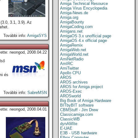
Amiga Technical Resource
Amiga Virus Encyclopedia
Amiga-News.de
Amiga.org
AmigaBounty
3.0, 3.1, 3.9). Az
AmigaCoding.com
ehet.
Amigans.net
További info:
AmigaSYS
AmigaOS 3.x unofficial page
AmigaOS 4.x official page
AmigaRemix
AmigaWeb.net
vette: neongod, 2008.04.22
AmigaWorld.net
AmiNetRadio
lső
AmIRC
AmiTwitter
Apollo CPU
ni és
AROS
AROS archives
AROS for Amiga project
AROS-Exec
További info:
SabreMSN
AROSworld
Big Book of Amiga Hardware
BITbyBIT software
vette: neongod, 2008.04.01
CBMStuff - Jim Drew
Classicamiga.com
ClassicWB
dynAMIte
E-UAE
E3B - USB hardware
Elbox Computer