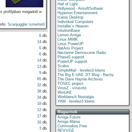
Hall of Light
Hollywood - AirsoftSoftwair
 profiljában megadott e-
Hyperion Entertainment
Icaros Desktop
Individual Computers
info:
Scanjuggler ismertető
Installer`s Heaven
IntuitionBase
Lemon Amiga
6
db.
Linux M68K
14
db.
Linux PowerUP
6
db.
NatAmi Project
Nectarine Demoscene Radio
6
db.
Phase5 support
14
db.
PowerUP support
Scalos
13
db.
SimpleMail - levelező kliens
9
db.
The Big E-UAE JIT Blog - Rachy
65
db.
The Dave Haynie Archives
TOSEC project
32
db.
VirusZ - vírusírtó
38
db.
WinUAE
Workbench Nostalgia
34
db.
YAM - levelező kliens
18
db.
12
db.
Magazinok
17
db.
Amiga Future
Amiga Mánia
16
db.
Commodore Free
3
db.
REV'n'GE