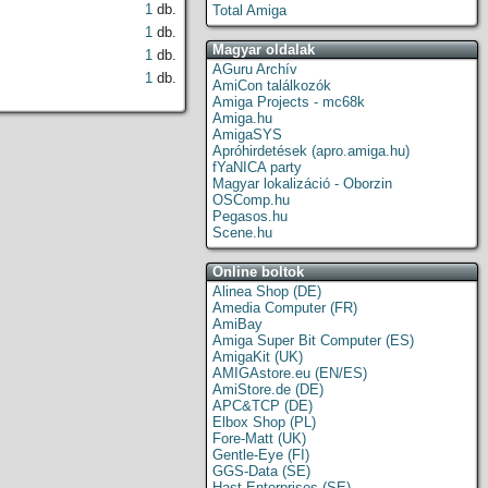
1
db.
Total Amiga
1
db.
Magyar oldalak
1
db.
AGuru Archív
1
db.
AmiCon találkozók
Amiga Projects - mc68k
Amiga.hu
AmigaSYS
Apróhirdetések (apro.amiga.hu)
fYaNICA party
Magyar lokalizáció - Oborzin
OSComp.hu
Pegasos.hu
Scene.hu
Online boltok
Alinea Shop (DE)
Amedia Computer (FR)
AmiBay
Amiga Super Bit Computer (ES)
AmigaKit (UK)
AMIGAstore.eu (EN/ES)
AmiStore.de (DE)
APC&TCP (DE)
Elbox Shop (PL)
Fore-Matt (UK)
Gentle-Eye (FI)
GGS-Data (SE)
Hast Enterprises (SE)