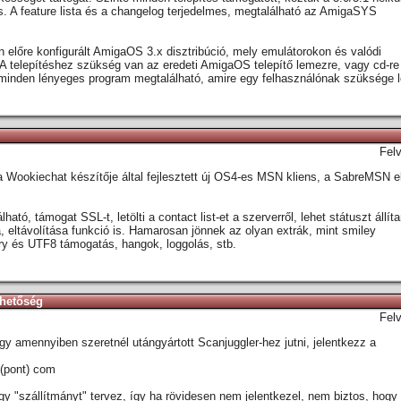
s. A feature lista és a changelog terjedelmes, megtalálható az AmigaSYS
előre konfigurált AmigaOS 3.x disztribúció, mely emulátorokon és valódi
A telepítéshez szükség van az eredeti AmigaOS telepítő lemezre, vagy cd-re (
nden lényeges program megtalálható, amire egy felhasználónak szüksége l
Fel
a Wookiechat készítője által fejlesztett új OS4-es MSN kliens, a SabreMSN e
tó, támogat SSL-t, letölti a contact list-et a szerverről, lehet státuszt állíta
 eltávolítása funkció is. Hamarosan jönnek az olyan extrák, mint smiley
ry és UTF8 támogatás, hangok, loggolás, stb.
ehetőség
Fel
ogy amennyiben szeretnél utángyártott Scanjuggler-hez jutni, jelentkezz a
 (pont) com
gy "szállítmányt" tervez, így ha rövidesen nem jelentkezel, nem biztos, hogy