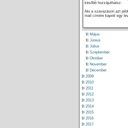
később hozzájuthatsz.
Aki a szavazáson azt jelö
mail címére kapott egy le
Május
Június
Július
Szeptember
Október
November
December
2009
2010
2011
2012
2013
2014
2015
2016
2017