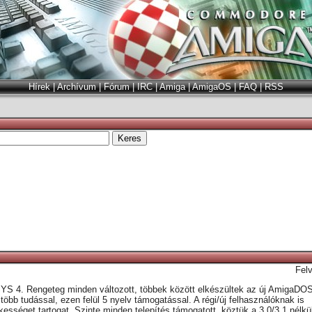
Hírek
|
Archívum
|
Fórum
|
IRC
|
Amiga
|
AmigaOS
|
FAQ
|
RSS
Fel
YS 4. Rengeteg minden változott, többek között elkészültek az új AmigaDO
x több tudással, ezen felül 5 nyelv támogatással. A régi/új felhasználóknak is
ességet tartogat. Szinte minden telepítés támogatott, köztük a 3.0/3.1 nélkü