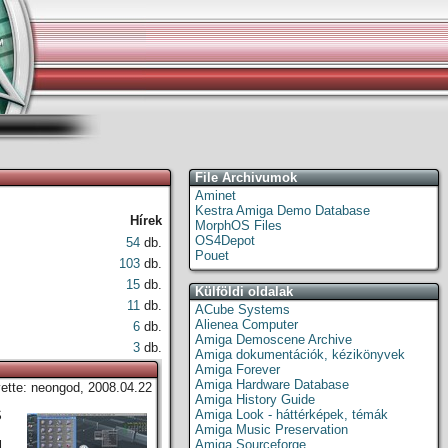
File Archivumok
Aminet
Kestra Amiga Demo Database
Hírek
MorphOS Files
OS4Depot
54
db.
Pouet
103
db.
15
db.
Külföldi oldalak
11
db.
ACube Systems
Alienea Computer
6
db.
Amiga Demoscene Archive
3
db.
Amiga dokumentációk, kézikönyvek
Amiga Forever
Amiga Hardware Database
vette: neongod, 2008.04.22
Amiga History Guide
Amiga Look - háttérképek, témák
S
Amiga Music Preservation
Amiga Sourceforge
l