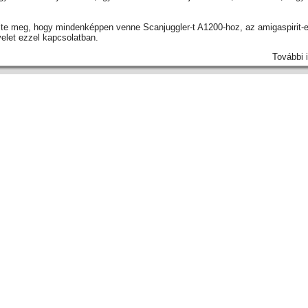
lte meg, hogy mindenképpen venne Scanjuggler-t A1200-hoz, az amigaspirit-es
velet ezzel kapcsolatban.
További 