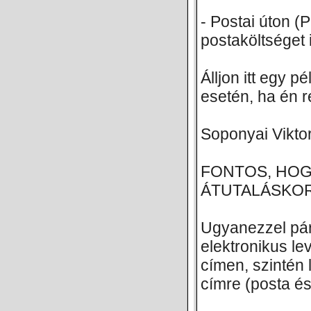
- Postai úton (
postaköltséget i
Álljon itt egy 
esetén, ha én 
Soponyai Vikt
FONTOS, HOG
ÁTUTALÁSKOR
Ugyanezzel pá
elektronikus l
címen, szintén 
címre (posta és