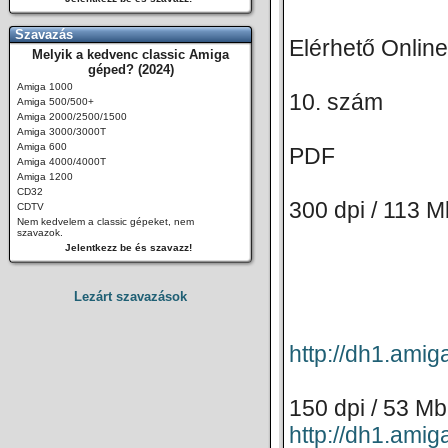
Szavazás
Elérhető Online
Melyik a kedvenc classic Amiga
géped? (2024)
Amiga 1000
10. szám
Amiga 500/500+
Amiga 2000/2500/1500
Amiga 3000/3000T
Amiga 600
PDF
Amiga 4000/4000T
Amiga 1200
CD32
300 dpi / 113 M
CDTV
Nem kedvelem a classic gépeket, nem
szavazok.
Jelentkezz be és szavazz!
Lezárt szavazások
http://dh1.am
150 dpi / 53 Mb
http://dh1.am