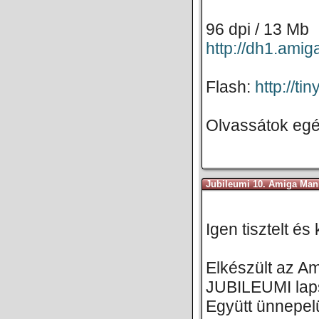
96 dpi / 13 Mb
http://dh1.am
Flash:
http://ti
Olvassátok egé
Jubileumi 10. Amiga Man
Igen tisztelt é
Elkészült az A
JUBILEUMI lap
Együtt ünnepel