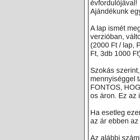
évfordulójával!
Ajándékunk egy
A lap ismét me
verzióban, vált
(2000 Ft / lap,
Ft, 3db 1000 Ft
Szokás szerint
mennyiséggel t
FONTOS, HOGY
os áron. Ez az
Ha esetleg ezen
az ár ebben az 
Az alábbi száml