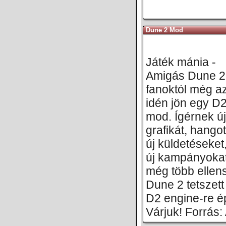
Dune 2 Mod
Játék mánia -
Amigás Dune 2
fanoktól még a
idén jön egy D
mod. Ígérnek új
grafikát, hangot
új küldetéseket
új kampányokat
még több ellen
Dune 2 tetszett
D2 engine-re ép
Várjuk! Forrás