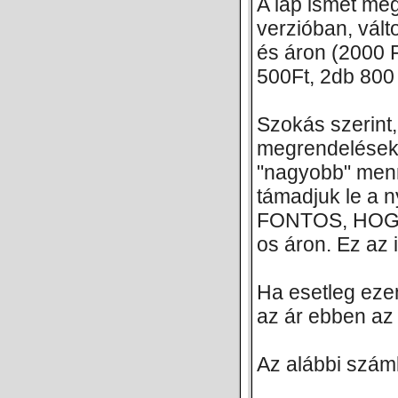
A lap ismét me
verzióban, vál
és áron (2000 F
500Ft, 2db 800 
Szokás szerint,
megrendeléseke
"nagyobb" men
támadjuk le a 
FONTOS, HOGY
os áron. Ez az
Ha esetleg ezen
az ár ebben az 
Az alábbi száml