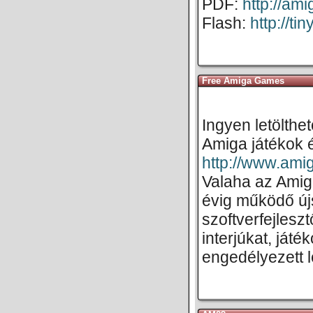
PDF:
http://a
Flash:
http://t
Free Amiga Games
Ingyen letölth
Amiga játékok é
http://www.ami
Valaha az Amig
évig működő új
szoftverfejlesz
interjúkat, játé
engedélyezett 