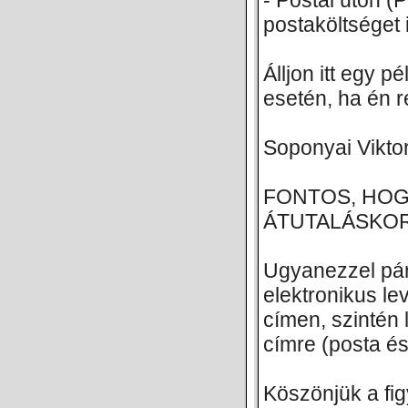
- Postai úton (
postaköltséget i
Álljon itt egy 
esetén, ha én 
Soponyai Vikt
FONTOS, HOG
ÁTUTALÁSKOR
Ugyanezzel pá
elektronikus l
címen, szintén 
címre (posta és
Köszönjük a fig