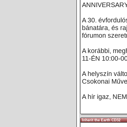
ANNIVERSARY
A 30. évfordul
bánatára, és raj
fórumon szere
A korábbi, megh
11-ÉN 10:00-00
A helyszín vált
Csokonai Művel
A hír igaz, NE
Inherit the Earth CD32