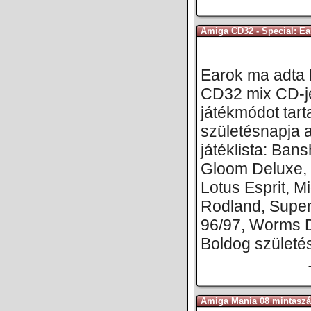
Amiga CD32 - Special: Ea
Earok ma adta k
CD32 mix CD-jé
játékmódot tart
születésnapja 
játéklista: Ban
Gloom Deluxe, 
Lotus Esprit, M
Rodland, Supe
96/97, Worms Di
Boldog születé
Amiga Mania 08 mintasz