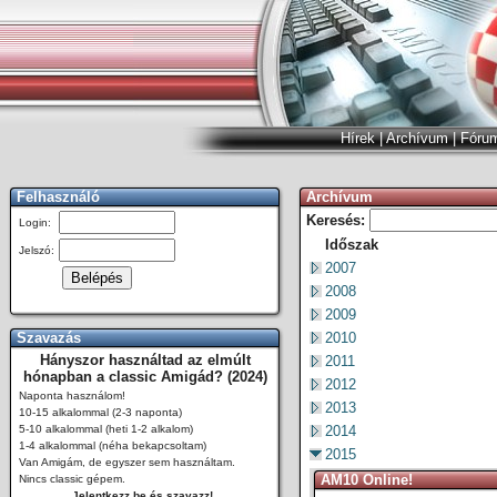
Hírek
|
Archívum
|
Fóru
Felhasználó
Archívum
Keresés:
Login:
Időszak
Jelszó:
2007
2008
2009
Szavazás
2010
Hányszor használtad az elmúlt
2011
hónapban a classic Amigád? (2024)
2012
Naponta használom!
2013
10-15 alkalommal (2-3 naponta)
5-10 alkalommal (heti 1-2 alkalom)
2014
1-4 alkalommal (néha bekapcsoltam)
2015
Van Amigám, de egyszer sem használtam.
AM10 Online!
Nincs classic gépem.
Jelentkezz be és szavazz!