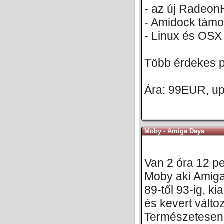
- az új Radeon
- Amidock tám
- Linux és OSX 
Több érdekes p
Ára: 99EUR, u
Moby - Amiga Days
Van 2 óra 12 p
Moby aki Amiga
89-től 93-ig, ki
és kevert válto
Természetesen 