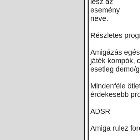
lesz az
esemény
neve.
Részletes prog
Amigázás egész 
játék kompók, 
esetleg demo/g
Mindenféle ötle
érdekesebb pr
ADSR
Amiga rulez for