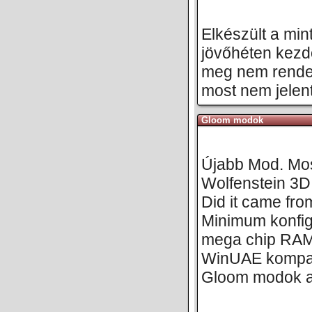
Elkészült a min
jövőhéten kezdő
meg nem rendel
most nem jelen
Gloom modok
Újabb Mod. Mo
Wolfenstein 3D
Did it came from
Minimum konfig
mega chip RAM-m
WinUAE kompati
Gloom modok az