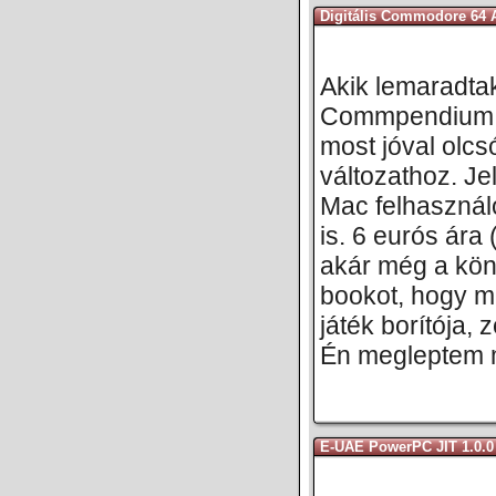
Digitális Commodore 64
Akik lemaradta
Commpendium ki
most jóval olcs
változathoz. Je
Mac felhasznál
is. 6 eurós ára
akár még a köny
bookot, hogy m
játék borítója,
Én megleptem m
E-UAE PowerPC JIT 1.0.0