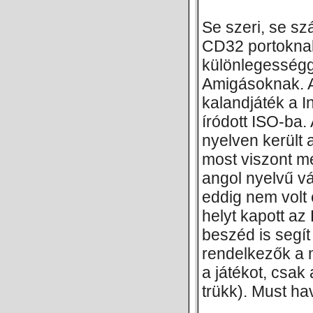
Se szeri, se sz
CD32 portokna
különlegességg
Amigásoknak. 
kalandjáték a In
íródott ISO-ba.
nyelven került a
most viszont me
angol nyelvű vá
eddig nem volt 
helyt kapott a
beszéd is segít
rendelkezők a 
a játékot, csak
trükk). Must ha