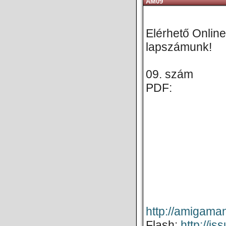
AM09
Elérhető Online 
lapszámunk!
09. szám
PDF:
http://amigam
Flash:
http://