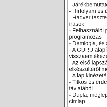
- Járékbemutat
- Hírfolyam és
- Hadver teszte
írások
- Felhasználói
programozás
- Demlogia, és
- A GURU alap
visszaemlékez
- Az első lapsz
elkészültéről 
- A lap kinézet
- Titkos és érd
távlatából
- Dupla, megle
cimlap