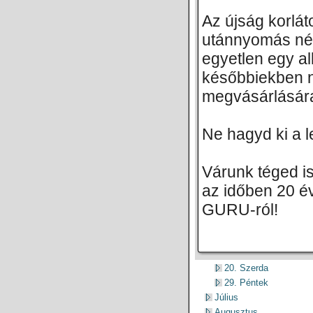
Az újság korlá
utánnyomás nél
egyetlen egy a
későbbiekben 
megvásárlásár
Ne hagyd ki a l
Várunk téged is
az időben 20 év
GURU-ról!
20. Szerda
29. Péntek
Július
Augusztus