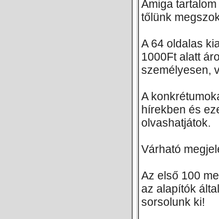
Amiga tartalom
tőlünk megszok
A 64 oldalas k
1000Ft alatt ár
személyesen, v
A konkrétumok
hírekben és eze
olvashatjátok.
Várható megjele
Az első 100 me
az alapítók álta
sorsolunk ki!