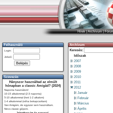
Hírek
|
Archívum
|
Fóru
Felhasználó
Archívum
Keresés:
Login:
Időszak
Jelszó:
2007
2008
2009
Szavazás
2010
Hányszor használtad az elmúlt
2011
hónapban a classic Amigád? (2024)
2012
Naponta használom!
Január
10-15 alkalommal (2-3 naponta)
5-10 alkalommal (heti 1-2 alkalom)
Február
1-4 alkalommal (néha bekapcsoltam)
Március
Van Amigám, de egyszer sem használtam.
Április
Nincs classic gépem.
Jelentkezz be és szavazz!