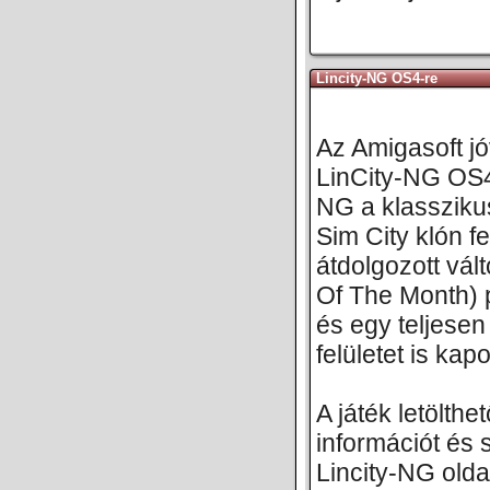
Lincity-NG OS4-re
Az Amigasoft jó
LinCity-NG OS4-
NG a klasszikus
Sim City klón fel
átdolgozott vá
Of The Month) p
és egy teljesen
felületet is kapo
A játék letölth
információt és 
Lincity-NG olda