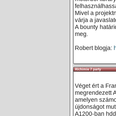
felhasználhass
Mivel a projekt
várja a javasla
A bounty határi
meg.
Robert blogja:
Alchimie 7 party
Véget ért a Fr
megrendezett A
amelyen számos
újdonságot mut
A1200-ban hdd 