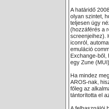
A határidő 2008
olyan szintet, 
teljesen úgy né
(hozzáférés a 
screenjeihez). 
iconról, automa
emuláció commo
Exchange-ből, h
egy Zune (MUI) b
Ha mindez megv
AROS-nak, hisz
főleg az alkalm
tántorította el 
A felhasználói