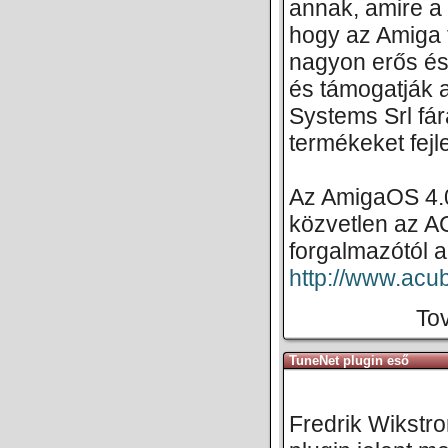
annak, amire a 
hogy az Amiga 
nagyon erős és 
és támogatják 
Systems Srl fár
termékeket fej
Az AmigaOS 4.0
közvetlen az A
forgalmazótól az
http://www.acu
Tov
TuneNet plugin eső
Fredrik Wikstro