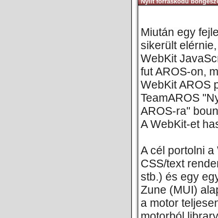
Nyílt forráskódú böngész
Miután egy fejl
sikerült elérni
WebKit JavaScri
fut AROS-on, 
WebKit AROS por
TeamAROS "Nyíl
AROS-ra" bount
A WebKit-et has
A cél portolni 
CSS/text render
stb.) és egy eg
Zune (MUI) ala
a motor teljese
motorból libra