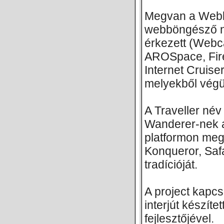
Megvan a Webk
webböngésző n
érkezett (Webca
AROSpace, Fire
Internet Cruiser,
melyekből végül
A Traveller né
Wanderer-nek a 
platformon megs
Konqueror, Saf
tradícióját.
A project kapc
interjút készít
fejlesztőjével.