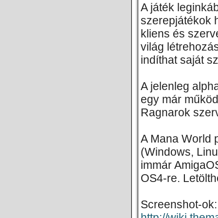
A játék legink
szerepjátékok h
kliens és szer
világ létrehozá
indíthat saját s
A jelenleg alph
egy már működő
Ragnarok szerv
A Mana World p
(Windows, Linu
immár AmigaOS
OS4-re. Letölth
Screenshot-ok:
http://wiki.the