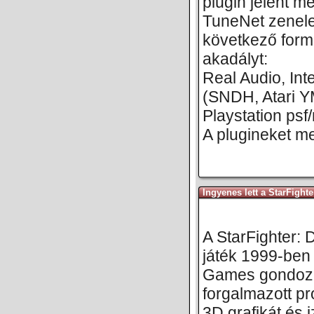
plugin jelent 
TuneNet zenele
következő form
akadályt:
Real Audio, In
(SNDH, Atari 
Playstation psf
A plugineket m
Ingyenes lett a StarFigh
A StarFighter:
játék 1999-ben 
Games gondoz
forgalmazott pr
3D grafikát és 