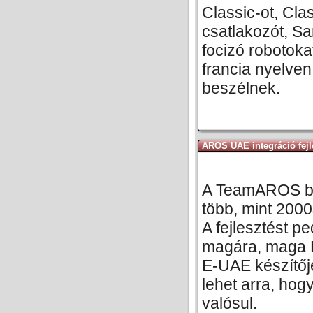
Classic-ot, Cl
csatlakozót, S
focizó robotoka
francia nyelve
beszélnek.
AROS UAE integráció fejl
A TeamAROS bo
több, mint 2000
A fejlesztést pe
magára, maga 
E-UAE készítője
lehet arra, hog
valósul.