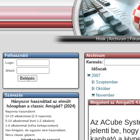
Hírek
|
Archívum
|
Fóru
Felhasználó
Archívum
Keresés:
Login:
Időszak
Jelszó:
2007
Szeptember
Október
Szavazás
November
Hányszor használtad az elmúlt
Megjelent az AmigaOS 4.
hónapban a classic Amigád? (2024)
Naponta használom!
10-15 alkalommal (2-3 naponta)
Az ACube Syst
5-10 alkalommal (heti 1-2 alkalom)
1-4 alkalommal (néha bekapcsoltam)
jelenti be, hogy
Van Amigám, de egyszer sem használtam.
Nincs classic gépem.
kapható a Hype
Jelentkezz be és szavazz!