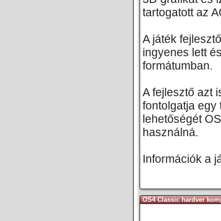
tartogatott az 
A játék fejlesz
ingyenes lett é
formátumban.
A fejlesztő azt
fontolgatja egy 
lehetőségét OS
használná.
Információk a j
OS4 Classic hardver kompa