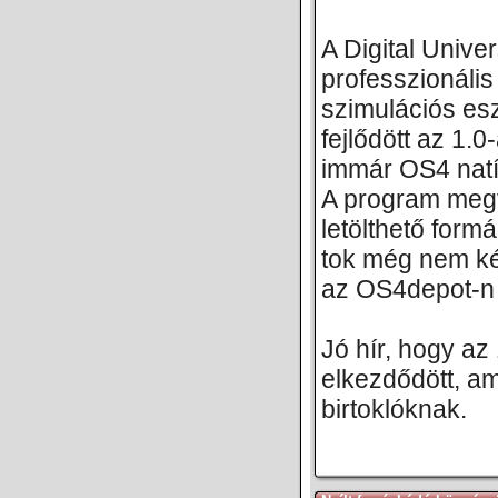
A Digital Univer
professzionális
szimulációs es
fejlődött az 1.0
immár OS4 natí
A program megv
letölthető form
tok még nem kés
az OS4depot-n 
Jó hír, hogy az
elkezdődött, am
birtoklóknak.