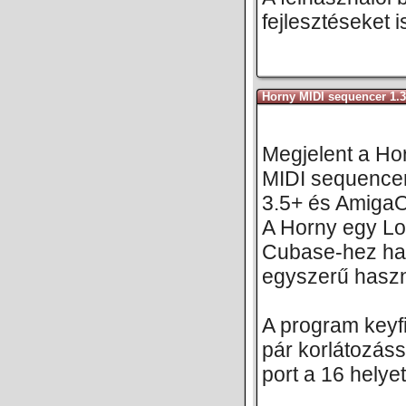
fejlesztéseket i
Horny MIDI sequencer 1.3
Megjelent a Ho
MIDI sequencer
3.5+ és AmigaO
A Horny egy Lo
Cubase-hez has
egyszerű haszn
A program keyfi
pár korlátozáss
port a 16 helyet