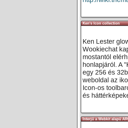
Ken's Icon collection
Ken Lester glow
Wookiechat kap
mostantól elérh
honlapjáról. A "
egy 256 és 32b
weboldal az ik
Icon-os toolbar
és háttérképeke
Interjú a Webkit alapú A