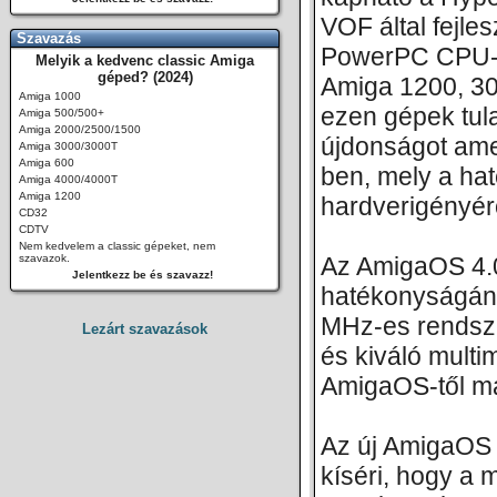
VOF által fejle
Szavazás
PowerPC CPU-v
Melyik a kedvenc classic Amiga
géped? (2024)
Amiga 1200, 30
Amiga 1000
ezen gépek tula
Amiga 500/500+
Amiga 2000/2500/1500
újdonságot ame
Amiga 3000/3000T
Amiga 600
ben, mely a hat
Amiga 4000/4000T
Amiga 1200
hardverigényérő
CD32
CDTV
Nem kedvelem a classic gépeket, nem
szavazok.
Az AmigaOS 4.
Jelentkezz be és szavazz!
hatékonyságán
MHz-es rendsze
Lezárt szavazások
és kiváló multi
AmigaOS-től m
Az új AmigaOS 
kíséri, hogy a