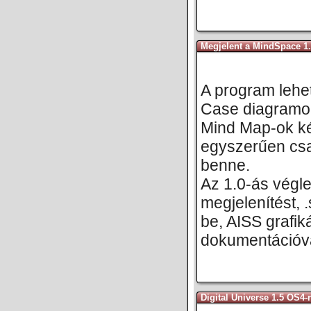
Megjelent a MindSpace 1.
A program lehe
Case diagramok
Mind Map-ok ké
egyszerűen csa
benne.
Az 1.0-ás végle
megjelenítést, .
be, AISS grafik
dokumentációva
Digital Universe 1.5 OS4-