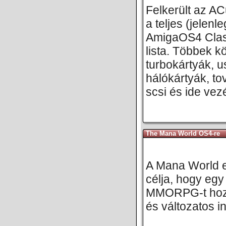
Felkerült az A
a teljes (jelenl
AmigaOS4 Class
lista. Többek k
turbokártyák, u
hálókártyák, t
scsi és ide vezé
The Mana World OS4-re
A Mana World e
célja, hogy egy
MMORPG-t hozz
és változatos in