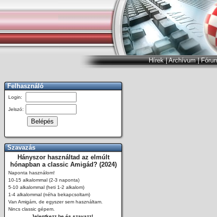
Hírek
|
Archívum
|
Fóru
Felhasználó
Login:
Jelszó:
Szavazás
Hányszor használtad az elmúlt
hónapban a classic Amigád? (2024)
Naponta használom!
10-15 alkalommal (2-3 naponta)
5-10 alkalommal (heti 1-2 alkalom)
1-4 alkalommal (néha bekapcsoltam)
Van Amigám, de egyszer sem használtam.
Nincs classic gépem.
Jelentkezz be és szavazz!