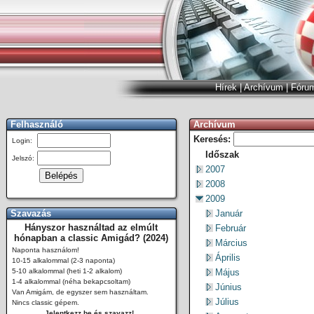
Hírek
|
Archívum
|
Fóru
Felhasználó
Archívum
Keresés:
Login:
Időszak
Jelszó:
2007
2008
2009
Szavazás
Január
Hányszor használtad az elmúlt
Február
hónapban a classic Amigád? (2024)
Március
Naponta használom!
Április
10-15 alkalommal (2-3 naponta)
5-10 alkalommal (heti 1-2 alkalom)
Május
1-4 alkalommal (néha bekapcsoltam)
Június
Van Amigám, de egyszer sem használtam.
Július
Nincs classic gépem.
Jelentkezz be és szavazz!