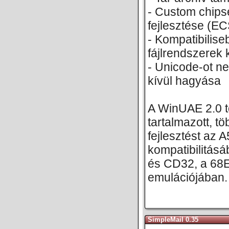
- Custom chips
fejlesztése (EC
- Kompatibilise
fájlrendszerek
- Unicode-ot ne
kívül hagyása
A WinUAE 2.0 tö
tartalmazott, t
fejlesztést az 
kompatibilitás
és CD32, a 68
emulációjában.
SimpleMail 0.35