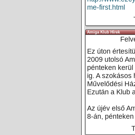
me-first.html
Amiga Klub Hírek
Felv
Ez úton értesítü
2009 utolsó Am
pénteken kerül 
ig. A szokásos
Művelődési Ház
Ezután a Klub a
Az újév első Am
8-án, pénteken 
T