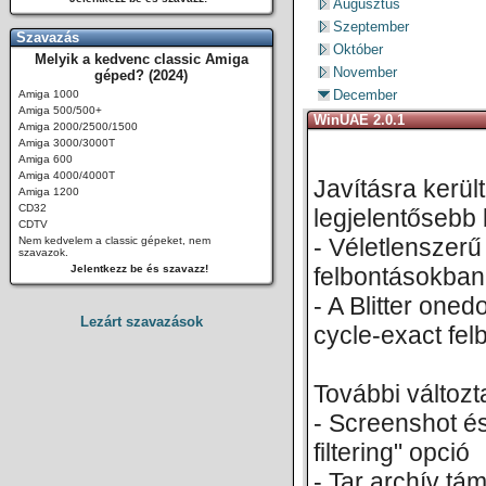
Augusztus
Szeptember
Szavazás
Október
Melyik a kedvenc classic Amiga
November
géped? (2024)
December
Amiga 1000
Amiga 500/500+
WinUAE 2.0.1
Amiga 2000/2500/1500
Amiga 3000/3000T
Amiga 600
Amiga 4000/4000T
Javításra került
Amiga 1200
CD32
legjelentősebb 
CDTV
- Véletlenszerű
Nem kedvelem a classic gépeket, nem
szavazok.
Jelentkezz be és szavazz!
felbontásokban
- A Blitter on
Lezárt szavazások
cycle-exact fel
További változt
- Screenshot és
filtering" opció
- Tar archív t