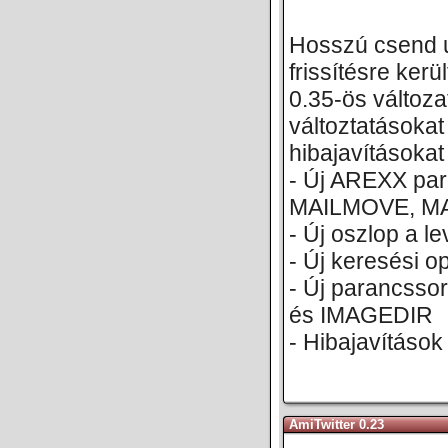
Hosszú csend 
frissítésre kerü
0.35-ös változa
változtatásokat
hibajavításokat
- Új AREXX pa
MAILMOVE, M
- Új oszlop a le
- Új keresési o
- Új parancss
és IMAGEDIR
- Hibajavítások
AmiTwitter 0.23