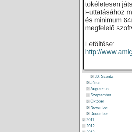
tökéletesen ját
Futtatásához 
és minimum 64m
megfelelő szoft
Letöltése:
http://www.ami
30. Szerda
Július
Augusztus
Szeptember
Október
November
December
2011
2012