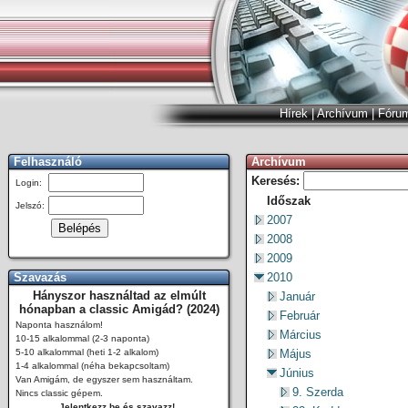
Hírek
|
Archívum
|
Fóru
Felhasználó
Archívum
Keresés:
Login:
Időszak
Jelszó:
2007
2008
2009
Szavazás
2010
Hányszor használtad az elmúlt
Január
hónapban a classic Amigád? (2024)
Február
Naponta használom!
Március
10-15 alkalommal (2-3 naponta)
5-10 alkalommal (heti 1-2 alkalom)
Május
1-4 alkalommal (néha bekapcsoltam)
Június
Van Amigám, de egyszer sem használtam.
9. Szerda
Nincs classic gépem.
Jelentkezz be és szavazz!