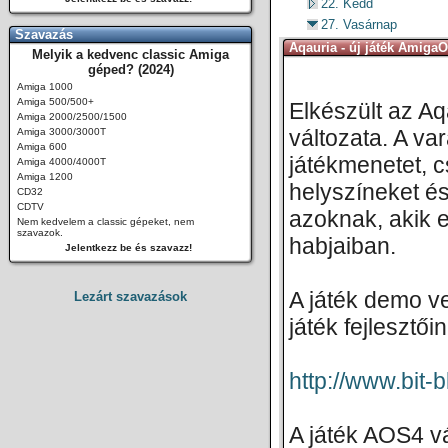
22. Kedd
27. Vasárnap
Szavazás
Aqauria - új játék AmigaO
Melyik a kedvenc classic Amiga
géped? (2024)
Amiga 1000
Amiga 500/500+
Elkészült az A
Amiga 2000/2500/1500
változata. A va
Amiga 3000/3000T
Amiga 600
játékmenetet, 
Amiga 4000/4000T
Amiga 1200
helyszíneket és
CD32
CDTV
azoknak, akik 
Nem kedvelem a classic gépeket, nem
szavazok.
habjaiban.
Jelentkezz be és szavazz!
A játék demo ver
Lezárt szavazások
játék fejlesztői
http://www.bit-
A játék AOS4 vá