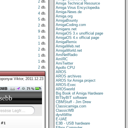
2
db.
Amiga Technical Resource
2
db.
Amiga Virus Encyclopedia
Amiga-News.de
4
db.
Amiga.org
5
db.
AmigaBounty
AmigaCoding.com
2
db.
Amigans.net
9
db.
AmigaOS 3.x unofficial page
1
db.
AmigaOS 4.x official page
AmigaRemix
1
db.
AmigaWeb.net
2
db.
AmigaWorld.net
AmiNetRadio
1
db.
AmIRC
1
db.
AmiTwitter
2
db.
Apollo CPU
AROS
AROS archives
oponyai Viktor, 2011.12.23
AROS for Amiga project
AROS-Exec
AROSworld
Big Book of Amiga Hardware
BITbyBIT software
CBMStuff - Jim Drew
Classicamiga.com
ClassicWB
dynAMIte
E-UAE
E3B - USB hardware
Elbox Computer