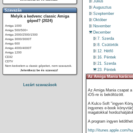
Július
Augusztus
Szavazás
Szeptember
Melyik a kedvenc classic Amiga
Október
géped? (2024)
November
Amiga 1000
Amiga 500/500+
December
Amiga 2000/2500/1500
7. Szerda
Amiga 3000/3000T
Amiga 600
8. Csütörtök
Amiga 4000/4000T
12. Hétfő
Amiga 1200
16. Péntek
CD32
CDTV
21. Szerda
Nem kedvelem a classic gépeket, nem szavazok.
23. Péntek
Jelentkezz be és szavazz!
Az Amiga Mania karácso
Lezárt szavazások
Az Amiga Mania csapat a 
iOS-re is beköltözött.
A Kulcs-Soft "ingyen Köny
ingyenes e-book könyvtár
magatokkal hordozhatjáto
A program ingyen letölthet
http://itunes.apple.com/