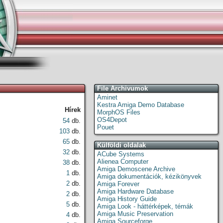
File Archivumok
Aminet
Kestra Amiga Demo Database
Hírek
MorphOS Files
OS4Depot
54
db.
Pouet
103
db.
65
db.
Külföldi oldalak
32
db.
ACube Systems
Alienea Computer
38
db.
Amiga Demoscene Archive
1
db.
Amiga dokumentációk, kézikönyvek
2
db.
Amiga Forever
Amiga Hardware Database
2
db.
Amiga History Guide
5
db.
Amiga Look - háttérképek, témák
Amiga Music Preservation
4
db.
Amiga Sourceforge