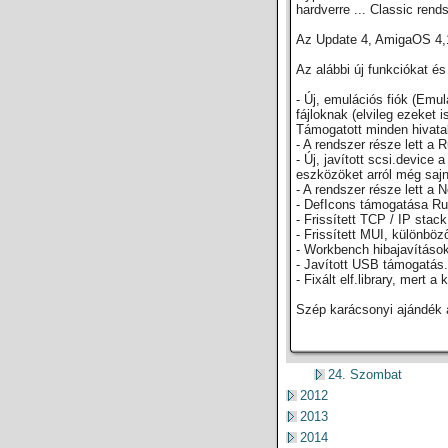
hardverre ... Classic rend
Az Update 4, AmigaOS 4,1 
Az alábbi új funkciókat é
- Új, emulációs fiók (Em
fájloknak (elvileg ezeket i
Támogatott minden hivat
- A rendszer része lett a
- Új, javított scsi.devic
eszközöket arról még sajn
- A rendszer része lett a
- DefIcons támogatása Ru
- Frissített TCP / IP sta
- Frissített MUI, különböz
- Workbench hibajavítások
- Javított USB támogatás.
- Fixált elf.library, mert
Szép karácsonyi ajándék 
24. Szombat
2012
2013
2014