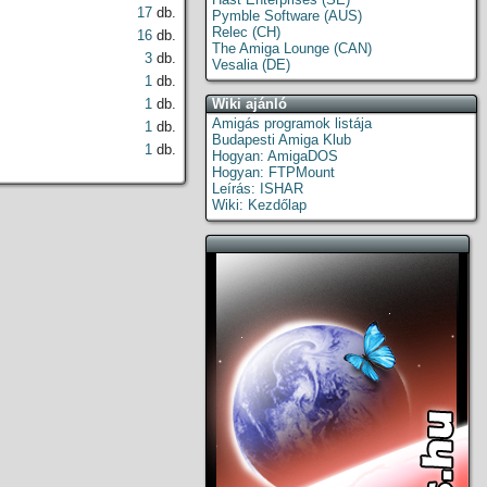
17
db.
Pymble Software (AUS)
Relec (CH)
16
db.
The Amiga Lounge (CAN)
3
db.
Vesalia (DE)
1
db.
1
db.
Wiki ajánló
Amigás programok listája
1
db.
Budapesti Amiga Klub
1
db.
Hogyan: AmigaDOS
Hogyan: FTPMount
Leírás: ISHAR
Wiki: Kezdőlap