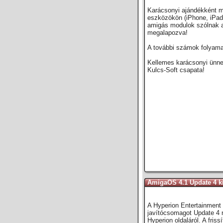
Karácsonyi ajándékként m
eszközökön (iPhone, iPad)
amigás modulok szólnak a 
megalapozva!
A további számok folyamat
Kellemes karácsonyi ünne
Kulcs-Soft csapata!
AmigaOS 4.1 Update 4 k
A Hyperion Entertainment
javítócsomagot Update 4 né
Hyperion oldaláról. A fris