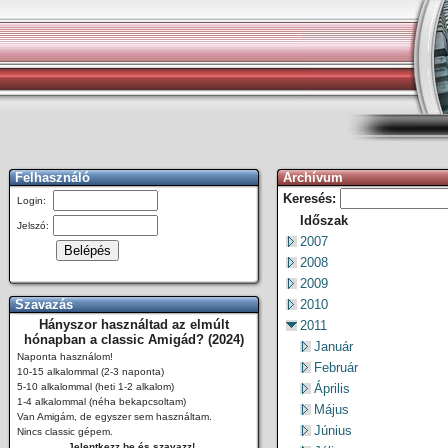
Felhasználó
Archívum
Keresés:
Login:
Időszak
Jelszó:
2007
2008
2009
Szavazás
2010
Hányszor használtad az elmúlt
2011
hónapban a classic Amigád? (2024)
Január
Naponta használom!
Február
10-15 alkalommal (2-3 naponta)
5-10 alkalommal (heti 1-2 alkalom)
Április
1-4 alkalommal (néha bekapcsoltam)
Május
Van Amigám, de egyszer sem használtam.
Június
Nincs classic gépem.
Jelentkezz be és szavazz!