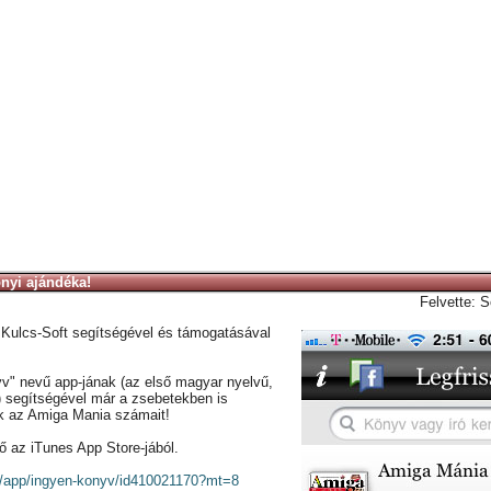
nyi ajándéka!
Felvette: S
Kulcs-Soft segítségével és támogatásával
v" nevű app-jának (az első magyar nyelvű,
) segítségével már a zsebetekben is
k az Amiga Mania számait!
ő az iTunes App Store-jából.
hu/app/ingyen-konyv/id410021170?mt=8