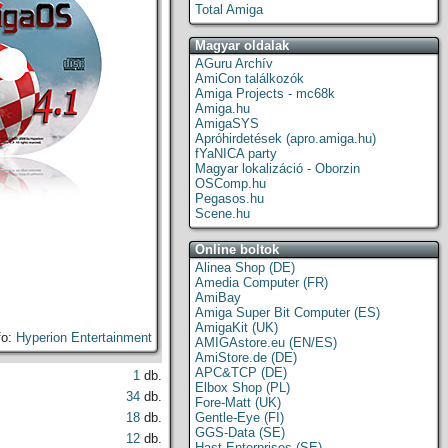
Total Amiga
Magyar oldalak
AGuru Archív
AmiCon találkozók
Amiga Projects - mc68k
Amiga.hu
AmigaSYS
Apróhirdetések (apro.amiga.hu)
fYaNICA party
Magyar lokalizáció - Oborzin
OSComp.hu
Pegasos.hu
Scene.hu
Online boltok
Alinea Shop (DE)
Amedia Computer (FR)
AmiBay
Amiga Super Bit Computer (ES)
AmigaKit (UK)
fo:
Hyperion Entertainment
AMIGAstore.eu (EN/ES)
AmiStore.de (DE)
APC&TCP (DE)
1
db.
Elbox Shop (PL)
34
db.
Fore-Matt (UK)
18
db.
Gentle-Eye (FI)
GGS-Data (SE)
12
db.
Hast Enterprises (SE)