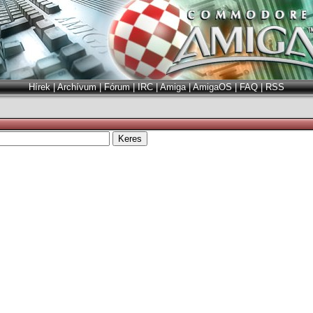
Hírek
|
Archívum
|
Fórum
|
IRC
|
Amiga
|
AmigaOS
|
FAQ
|
RSS