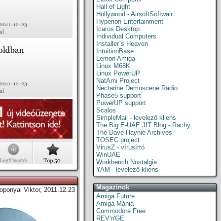
Hall of Light
Hollywood - AirsoftSoftwair
Hyperion Entertainment
Icaros Desktop
Individual Computers
Installer`s Heaven
IntuitionBase
Lemon Amiga
Linux M68K
Linux PowerUP
NatAmi Project
Nectarine Demoscene Radio
Phase5 support
PowerUP support
Scalos
SimpleMail - levelező kliens
The Big E-UAE JIT Blog - Rachy
The Dave Haynie Archives
TOSEC project
VirusZ - vírusírtó
WinUAE
Workbench Nostalgia
YAM - levelező kliens
Magazinok
oponyai Viktor, 2011.12.23
Amiga Future
Amiga Mánia
Commodore Free
REV'n'GE