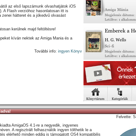
ától az első lapszámunk olvashatjátok iOS
. A Flash verzióhoz hasonlatosan itt is
zenei hátteret és a jókedvű olvasást
osan kerülnek majd feltöltésre!
peket kíván nektek az Amiga Mania és a
További info:
ingyen Könyv
iadva!
Felvette: S
 kiadta AmigaOS 4.1-re a negyedik, ingyenes
ven. A regisztrált felhasználók ingyen tölthetik le a
sítés elérhető minden eddig is támogatott OS4 kompatibilis