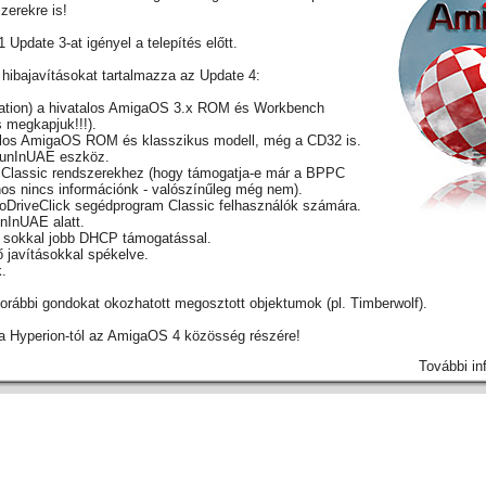
szerekre is!
Update 3-at igényel a telepítés előtt.
s hibajavításokat tartalmazza az Update 4:
ulation) a hivatalos AmigaOS 3.x ROM és Workbench
s megkapjuk!!!).
alos AmigaOS ROM és klasszikus modell, még a CD32 is.
 RunInUAE eszköz.
e a Classic rendszerekhez (hogy támogatja-e már a BPPC
os nincs információnk - valószínűleg még nem).
 NoDriveClick segédprogram Classic felhasználók számára.
nInUAE alatt.
ck sokkal jobb DHCP támogatással.
ő javításokkal spékelve.
.
 a korábbi gondokat okozhatott megosztott objektumok (pl. Timberwolf).
a Hyperion-tól az AmigaOS 4 közösség részére!
További in