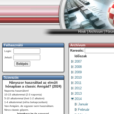
Hírek
|
Archívum
|
Fóru
Felhasználó
Archívum
Keresés:
Login:
Időszak
Jelszó:
2007
2008
2009
Szavazás
2010
Hányszor használtad az elmúlt
2011
hónapban a classic Amigád? (2024)
2012
Naponta használom!
2013
10-15 alkalommal (2-3 naponta)
5-10 alkalommal (heti 1-2 alkalom)
2014
1-4 alkalommal (néha bekapcsoltam)
Január
Van Amigám, de egyszer sem használtam.
Február
Nincs classic gépem.
Jelentkezz be és szavazz!