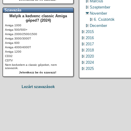
Március
Szeptember
Szavazás
November
Melyik a kedvenc classic Amiga
6. Csütörtök
géped? (2024)
December
Amiga 1000
Amiga 500/500+
2015
Amiga 2000/2500/1500
2016
Amiga 3000/3000T
Amiga 600
2017
Amiga 4000/4000T
2018
Amiga 1200
2020
CD32
CDTV
2024
Nem kedvelem a classic gépeket, nem
szavazok.
2025
Jelentkezz be és szavazz!
Lezárt szavazások