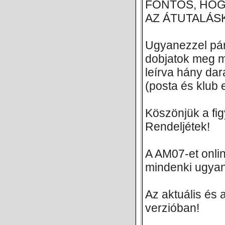
FONTOS, HOG
AZ ÁTUTALÁS
Ugyanezzel pár
dobjatok meg m
leírva hány dar
(posta és klub 
Köszönjük a fig
Rendeljétek!
A AM07-et onlin
mindenki ugyana
Az aktuális és 
verzióban!