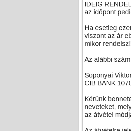
IDEIG RENDELH
az időpont pedi
Ha esetleg ezen
viszont az ár e
mikor rendelsz!
Az alábbi száml
Soponyai Vikto
CIB BANK 107
Kérünk bennete
neveteket, mel
az átvétel módj
Az átvételre je