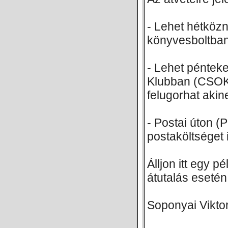
- Lehet hétköz
könyvesboltban
- Lehet péntek
Klubban (CSOKI
felugorhat akin
- Postai úton (
postaköltséget i
Álljon itt egy 
átutalás esetén
Soponyai Vikt