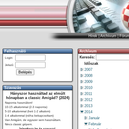
Hírek
|
Archívum
|
Fóru
Felhasználó
Archívum
Keresés:
Login:
Időszak
Jelszó:
2007
2008
2009
Szavazás
2010
Hányszor használtad az elmúlt
2011
hónapban a classic Amigád? (2024)
2012
Naponta használom!
2013
10-15 alkalommal (2-3 naponta)
5-10 alkalommal (heti 1-2 alkalom)
2014
1-4 alkalommal (néha bekapcsoltam)
Január
Van Amigám, de egyszer sem használtam.
Február
Nincs classic gépem.
Jelentkezz be és szavazz!