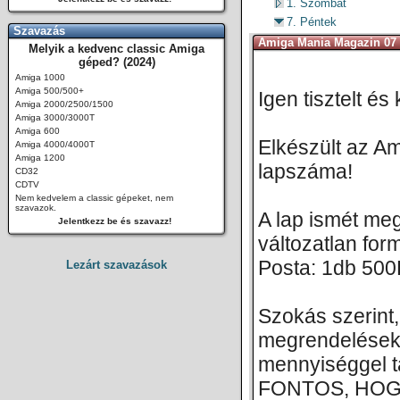
1. Szombat
7. Péntek
Szavazás
Amiga Mania Magazin 07 
Melyik a kedvenc classic Amiga
géped? (2024)
Amiga 1000
Amiga 500/500+
Igen tisztelt é
Amiga 2000/2500/1500
Amiga 3000/3000T
Amiga 600
Elkészült az 
Amiga 4000/4000T
Amiga 1200
lapszáma!
CD32
CDTV
Nem kedvelem a classic gépeket, nem
szavazok.
A lap ismét me
Jelentkezz be és szavazz!
változatlan for
Posta: 1db 500F
Lezárt szavazások
Szokás szerint,
megrendeléseke
mennyiséggel t
FONTOS, HOG