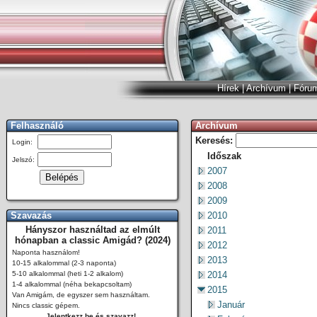
Hírek
|
Archívum
|
Fóru
Felhasználó
Archívum
Keresés:
Login:
Időszak
Jelszó:
2007
2008
2009
Szavazás
2010
Hányszor használtad az elmúlt
2011
hónapban a classic Amigád? (2024)
2012
Naponta használom!
2013
10-15 alkalommal (2-3 naponta)
5-10 alkalommal (heti 1-2 alkalom)
2014
1-4 alkalommal (néha bekapcsoltam)
2015
Van Amigám, de egyszer sem használtam.
Január
Nincs classic gépem.
Jelentkezz be és szavazz!