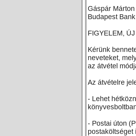
Gáspár Márton
Budapest Bank
FIGYELEM, ÚJ SZ
Kérünk bennete
neveteket, mel
az átvétel módj
Az átvételre je
- Lehet hétköz
könyvesboltban
- Postai úton (
postaköltséget i