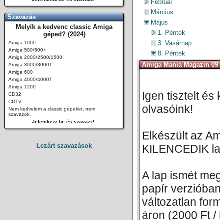
Február
Március
Szavazás
Május
Melyik a kedvenc classic Amiga
1. Péntek
géped? (2024)
3. Vasárnap
Amiga 1000
Amiga 500/500+
8. Péntek
Amiga 2000/2500/1500
Amiga Mania Magazin 09 
Amiga 3000/3000T
Amiga 600
Amiga 4000/4000T
Amiga 1200
Igen tisztelt és
CD32
CDTV
olvasóink!
Nem kedvelem a classic gépeket, nem
szavazok.
Jelentkezz be és szavazz!
Elkészült az A
Lezárt szavazások
KILENCEDIK l
A lap ismét me
papír verzióban
változatlan fo
áron (2000 Ft / 