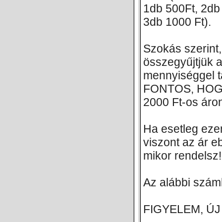
1db 500Ft, 2db 
3db 1000 Ft).
Szokás szerint,
összegyűjtjük 
mennyiséggel t
FONTOS, HOG
2000 Ft-os áro
Ha esetleg ezen
viszont az ár e
mikor rendelsz!
Az alábbi száml
FIGYELEM, ÚJ SZ