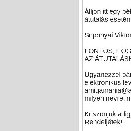
Álljon itt egy 
átutalás esetén
Soponyai Vikt
FONTOS, HOG
AZ ÁTUTALÁS
Ugyanezzel pá
elektronikus le
amigamania@ami
milyen névre, m
Köszönjük a fig
Rendeljétek!